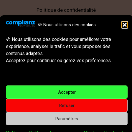
Politique de confidentialité
Mentions légales
🍪 Nous utilisons des cookies
CGU || CGV
Behance
Instagram
LinkedIn
E-mail
🍪 Nous utilisons des cookies pour améliorer votre
expérience, analyser le trafic et vous proposer des
Réseaux sociaux & Contact
contenus adaptés.
Acceptez pour continuer ou gérez vos préférences.
Accepter
Copyright © 2026 Visual For All – Arts visuels, illustration
Refuser
et peinture contemporaine | Powered by Visual For All –
Arts visuels, illustration et peinture contemporaine
Paramètres