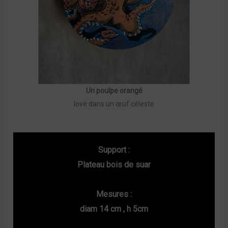
Un poulpe orangé
lové dans un œuf céleste
Support :
Plateau bois de suar
Mesures :
diam 14 cm , h 5cm