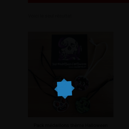
Voici le seul résultat
Pack médaillons thème Halloween