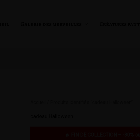
ueil
Galerie des merveilles
Créatures fant
Accueil
/ Produits identifiés “cadeau Halloween”
cadeau Halloween
🔥 FIN DE COLLECTION – -30% sur