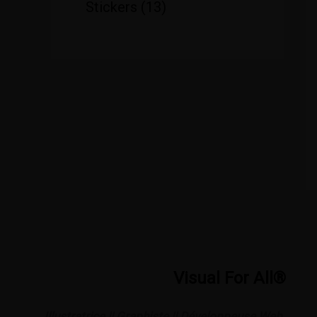
Stickers
13
Visual
For
All®
Illustratrice || Graphiste || Développeuse Web