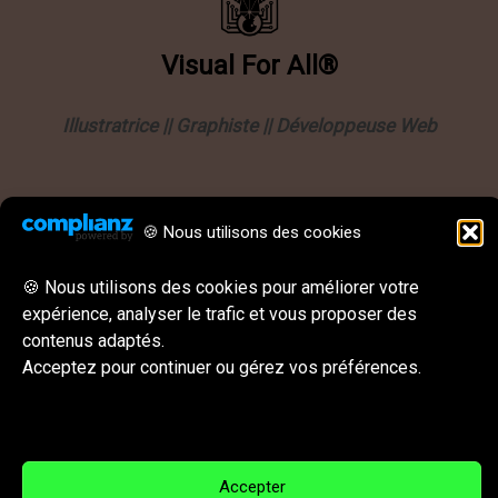
Visual
For
All®
Illustratrice || Graphiste || Développeuse Web
Informations
🍪 Nous utilisons des cookies
Politique de confidentialité
Mentions légales
🍪 Nous utilisons des cookies pour améliorer votre
expérience, analyser le trafic et vous proposer des
CGU || CGV
contenus adaptés.
Behance
Instagram
LinkedIn
E-mail
Acceptez pour continuer ou gérez vos préférences.
Réseaux sociaux & Contact
Accepter