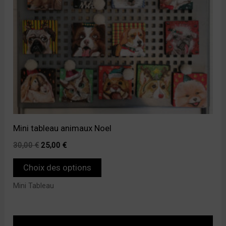
options
peuvent
être
choisies
sur
la
page
du
Mini tableau animaux Noel
produit
30,00
€
25,00
€
Choix des options
Mini Tableau