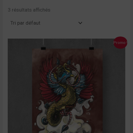
3 résultats affichés
Le
Le
Promo !
prix
prix
initial
actuel
était :
est :
10,00 €.
7,00 €.