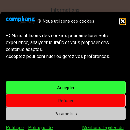
Informations
🍪 Nous utilisons des cookies
Politique de confidentialité
Mentions légales
🍪 Nous utilisons des cookies pour améliorer votre
CGU || CGV
expérience, analyser le trafic et vous proposer des
contenus adaptés.
Behance
Instagram
LinkedIn
E-mail
Acceptez pour continuer ou gérez vos préférences.
Réseaux sociaux & Contact
Accepter
Refuser
Copyright © 2026 Visual For All – Arts visuels, illustration
Paramètres
et peinture contemporaine | Powered by Visual For All –
Arts visuels, illustration et peinture contemporaine
Politique
Politique de
Mentions légales du