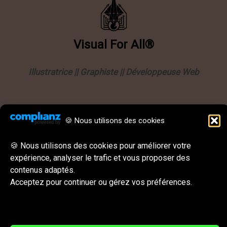
Visual
For
All®
Illustratrice || Graphiste || Développeuse Web
Informations
🍪 Nous utilisons des cookies
Politique de confidentialité
Mentions légales
🍪 Nous utilisons des cookies pour améliorer votre
expérience, analyser le trafic et vous proposer des
CGU || CGV
contenus adaptés.
Behance
Instagram
LinkedIn
E-mail
Acceptez pour continuer ou gérez vos préférences.
Réseaux sociaux & Contact