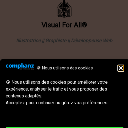
Visual
For
All®
Illustratrice || Graphiste || Développeuse Web
Informations
🍪 Nous utilisons des cookies
Politique de confidentialité
Mentions légales
🍪 Nous utilisons des cookies pour améliorer votre
expérience, analyser le trafic et vous proposer des
CGU || CGV
contenus adaptés.
Behance
Instagram
LinkedIn
E-mail
Acceptez pour continuer ou gérez vos préférences.
Réseaux sociaux & Contact