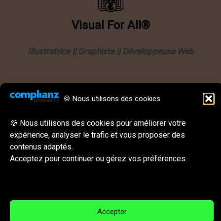
Visual
For
All®
Illustratrice || Graphiste || Développeuse Web
Informations
🍪 Nous utilisons des cookies
Politique de confidentialité
Mentions légales
🍪 Nous utilisons des cookies pour améliorer votre
expérience, analyser le trafic et vous proposer des
CGU || CGV
contenus adaptés.
Behance
Instagram
LinkedIn
E-mail
Acceptez pour continuer ou gérez vos préférences.
Réseaux sociaux & Contact
Accepter