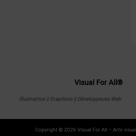
Visual
For
All®
Illustratrice || Graphiste || Développeuse Web
Copyright © 2026 Visual For All – Arts visuels