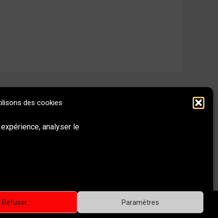
ilisons des cookies
Behance
Instagram
LinkedIn
E-mail
 expérience, analyser le
Réseaux sociaux & Contact
Refuser
Paramètres
or All – Arts visuels, illustration et peinture