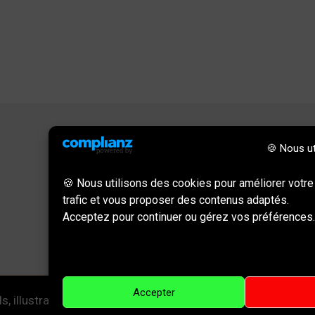
🍪 Nous ut
Informations
🍪 Nous utilisons des cookies pour améliorer votre
trafic et vous proposer des contenus adaptés.
Politique de confidentialité
Acceptez pour continuer ou gérez vos préférences.
Mentions légales
CGU || CGV
Accepter
, illustration et peinture contemporaine | Powered by Visual F