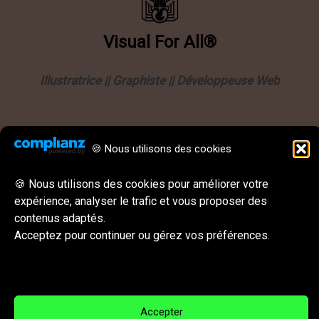
Visual
For
All®
Illustratrice || Graphiste || Développeuse Web
Informations
🍪 Nous utilisons des cookies
Politique de confidentialité
Mentions légales
🍪 Nous utilisons des cookies pour améliorer votre
expérience, analyser le trafic et vous proposer des
CGU || CGV
contenus adaptés.
Behance
Instagram
LinkedIn
E-mail
Acceptez pour continuer ou gérez vos préférences.
Réseaux sociaux & Contact
Accepter