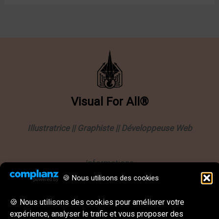
Visual
For
All®
Illustratrice || Graphiste || Développeuse Web
Informations
🍪 Nous utilisons des cookies
Politique de confidentialité
Mentions légales
🍪 Nous utilisons des cookies pour améliorer votre
CGU || CGV
expérience, analyser le trafic et vous proposer des