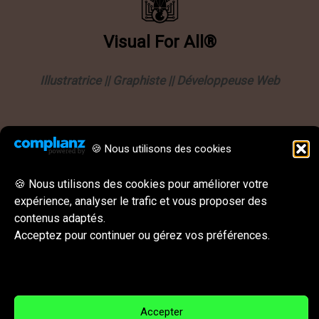
Visual
For
All®
Illustratrice || Graphiste || Développeuse Web
Informations
🍪 Nous utilisons des cookies
Politique de confidentialité
Mentions légales
🍪 Nous utilisons des cookies pour améliorer votre
expérience, analyser le trafic et vous proposer des
CGU || CGV
contenus adaptés.
Behance
Instagram
LinkedIn
E-mail
Acceptez pour continuer ou gérez vos préférences.
Réseaux sociaux & Contact
Accepter