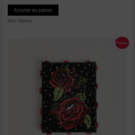
Ajouter au panier
Mini Tableau
Le
Le
Promo !
prix
prix
initial
actuel
était :
est :
40,00 €.
30,00 €.