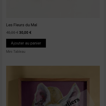
Les Fleurs du Mal
40,00
€
30,00
€
Ajouter au panier
Mini Tableau
Plage
Ce
de
produit
prix :
70,00 €
a
à
95,00 €
plusieurs
variations.
Les