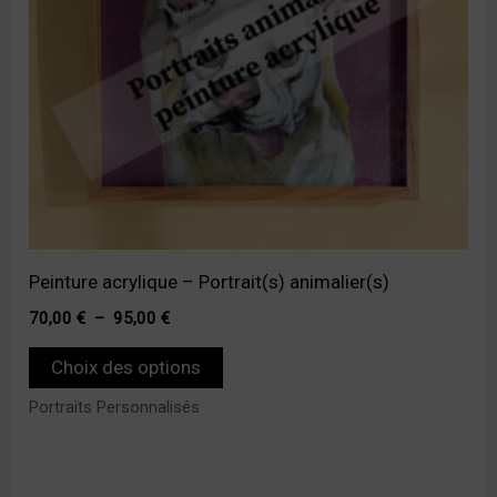
options
peuvent
être
choisies
sur
la
page
du
Peinture acrylique – Portrait(s) animalier(s)
produit
70,00
€
–
95,00
€
Choix des options
Portraits Personnalisés