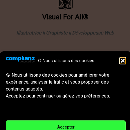
Visual
For
All®
Illustratrice || Graphiste || Développeuse Web
Informations
🍪 Nous utilisons des cookies
Politique de confidentialité
Mentions légales
🍪 Nous utilisons des cookies pour améliorer votre
expérience, analyser le trafic et vous proposer des
CGU || CGV
contenus adaptés.
Behance
Instagram
LinkedIn
E-mail
Acceptez pour continuer ou gérez vos préférences.
Réseaux sociaux & Contact
Accepter