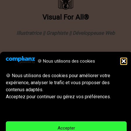
Visual
For
All®
Illustratrice || Graphiste || Développeuse Web
Informations
🍪 Nous utilisons des cookies
Politique de confidentialité
Mentions légales
🍪 Nous utilisons des cookies pour améliorer votre
expérience, analyser le trafic et vous proposer des
CGU || CGV
contenus adaptés.
Behance
Instagram
LinkedIn
E-mail
Acceptez pour continuer ou gérez vos préférences.
Réseaux sociaux & Contact
Accepter