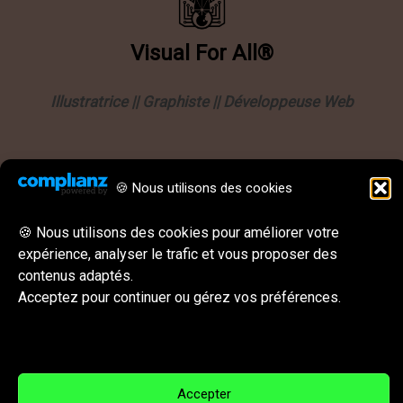
Visual
For
All®
Illustratrice || Graphiste || Développeuse Web
Informations
🍪 Nous utilisons des cookies
Politique de confidentialité
Mentions légales
🍪 Nous utilisons des cookies pour améliorer votre
expérience, analyser le trafic et vous proposer des
CGU || CGV
contenus adaptés.
Behance
Instagram
LinkedIn
E-mail
Acceptez pour continuer ou gérez vos préférences.
Réseaux sociaux & Contact
Accepter