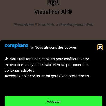
Visual
For
All®
Illustratrice || Graphiste || Développeuse Web
Informations
🍪 Nous utilisons des cookies
Politique de confidentialité
Mentions légales
🍪 Nous utilisons des cookies pour améliorer votre
expérience, analyser le trafic et vous proposer des
CGU || CGV
contenus adaptés.
Behance
Instagram
LinkedIn
E-mail
Acceptez pour continuer ou gérez vos préférences.
Réseaux sociaux & Contact
Accepter