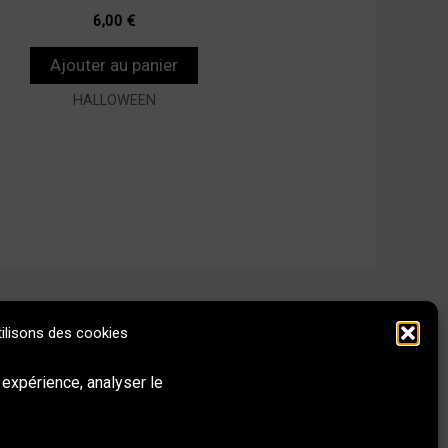
6,00
€
Ajouter au panier
HALLOWEEN
ilisons des cookies
Behance
Instagram
LinkedIn
E-mail
 expérience, analyser le
Réseaux sociaux & Contact