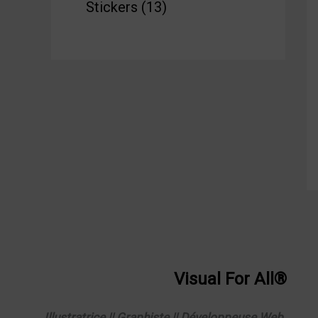
Stickers
13
Visual
For
All®
Illustratrice || Graphiste || Développeuse Web