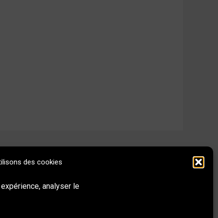
ilisons des cookies
Behance
Instagram
LinkedIn
E-mail
 expérience, analyser le
Réseaux sociaux & Contact