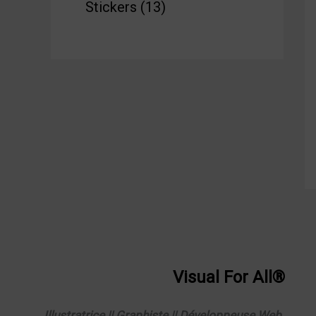
Stickers
13
Visual
For
All®
Illustratrice || Graphiste || Développeuse Web