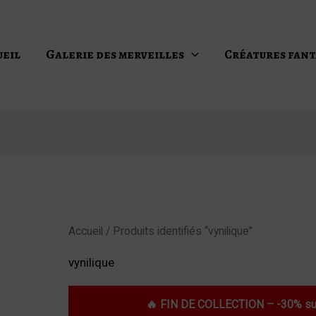
ueil
Galerie des merveilles
Créatures fant
Accueil
/ Produits identifiés “vynilique”
vynilique
🔥 FIN DE COLLECTION – -30% sur