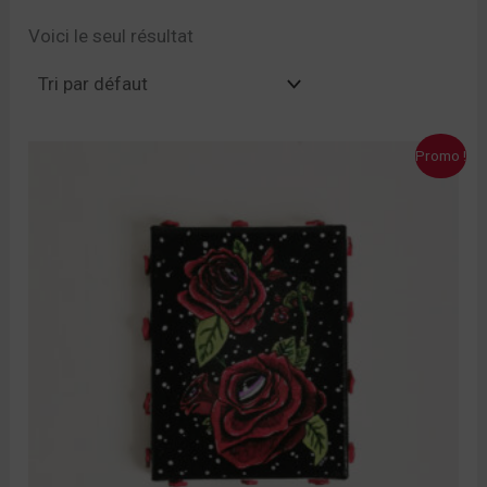
Voici le seul résultat
Le
Le
Promo !
prix
prix
initial
actuel
était :
est :
40,00 €.
30,00 €.