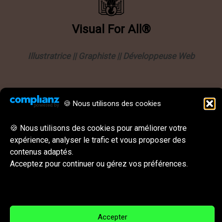
Visual
For
All®
Illustratrice || Graphiste || Développeuse Web
Informations
🍪 Nous utilisons des cookies
Politique de confidentialité
Mentions légales
🍪 Nous utilisons des cookies pour améliorer votre
expérience, analyser le trafic et vous proposer des
CGU || CGV
contenus adaptés.
Behance
Instagram
LinkedIn
E-mail
Acceptez pour continuer ou gérez vos préférences.
Réseaux sociaux & Contact
Accepter