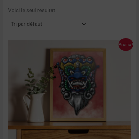
Voici le seul résultat
Le
Le
Promo !
prix
prix
initial
actuel
était :
est :
10,00 €.
7,00 €.