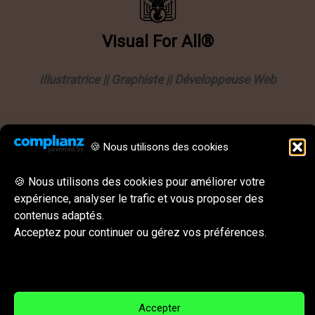
Visual
For
All®
Illustratrice || Graphiste || Développeuse Web
Informations
🍪 Nous utilisons des cookies
Politique de confidentialité
Mentions légales
🍪 Nous utilisons des cookies pour améliorer votre
expérience, analyser le trafic et vous proposer des
CGU || CGV
contenus adaptés.
Behance
Instagram
LinkedIn
E-mail
Acceptez pour continuer ou gérez vos préférences.
Réseaux sociaux & Contact
Accepter