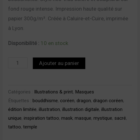
fond rouge intense. Impression haute qualité sur
papier 300g/m². Créée à Caluire-et-Cuire, imprimée
à Lyon.
Disponibilité :
10 en stock
Ajouter au panier
Catégories :
Illustrations & print
,
Masques
Étiquettes :
bouddhisme
,
coréen
,
dragon
,
dragon coréen
,
édition limitée
,
illustration
,
illustration digitale
,
illustration
unique
,
inspiration tattoo
,
mask
,
masque
,
mystique
,
sacré
,
tattoo
,
temple