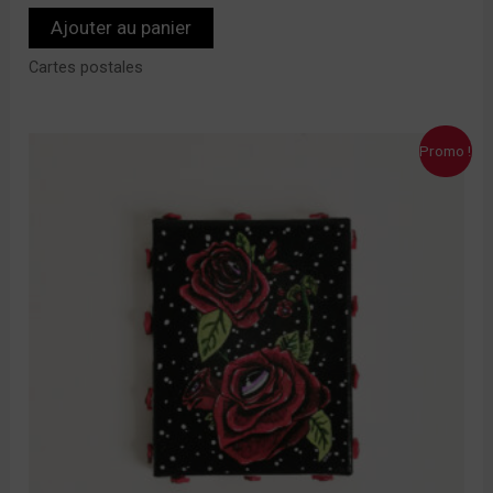
Ajouter au panier
Cartes postales
Le
Le
Promo !
prix
prix
initial
actuel
était :
est :
40,00 €.
30,00 €.