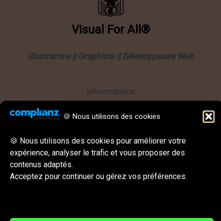
Visual
For
All®
Illustratrice || Graphiste || Développeuse Web
Informations
Politique de confidentialité
🍪 Nous utilisons des cookies
Mentions légales
🍪 Nous utilisons des cookies pour améliorer votre
CGU || CGV
expérience, analyser le trafic et vous proposer des
Behance
Instagram
LinkedIn
E-mail
contenus adaptés.
Réseaux sociaux & Contact
Acceptez pour continuer ou gérez vos préférences.