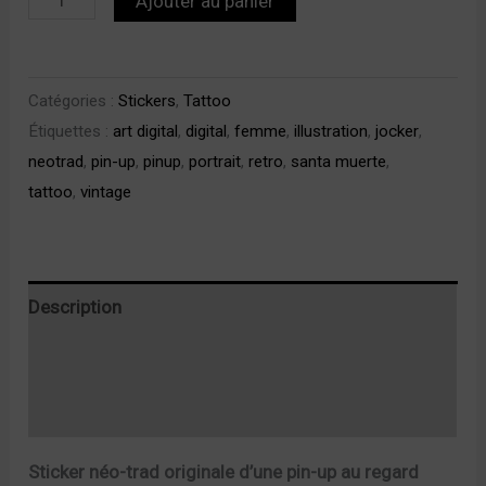
Ajouter au panier
Catégories :
Stickers
,
Tattoo
Étiquettes :
art digital
,
digital
,
femme
,
illustration
,
jocker
,
neotrad
,
pin-up
,
pinup
,
portrait
,
retro
,
santa muerte
,
tattoo
,
vintage
Description
Informations complémentaires
Avis (0)
Sticker néo-trad originale d’une pin-up au regard