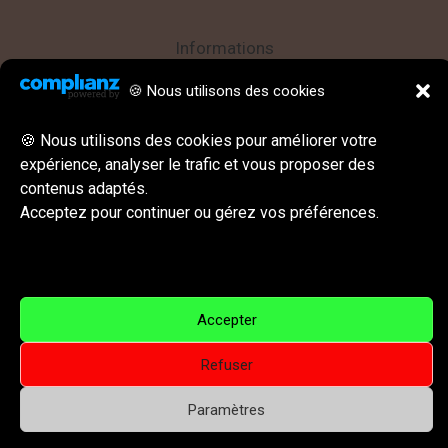
Informations
Politique de confidentialité
🍪 Nous utilisons des cookies
Mentions légales
🍪 Nous utilisons des cookies pour améliorer votre
CGU || CGV
expérience, analyser le trafic et vous proposer des
Behance
Instagram
LinkedIn
E-mail
contenus adaptés.
Acceptez pour continuer ou gérez vos préférences.
Réseaux sociaux & Contact
Accepter
Refuser
Copyright © 2026 Visual For All – Arts visuels, illustration
Paramètres
et peinture contemporaine | Powered by Visual For All –