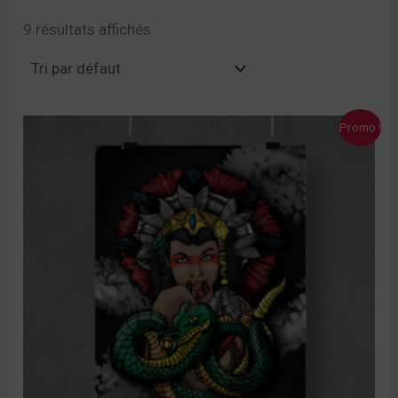
9 résultats affichés
Le
Le
Promo !
prix
prix
initial
actuel
était :
est :
10,00 €.
7,00 €.