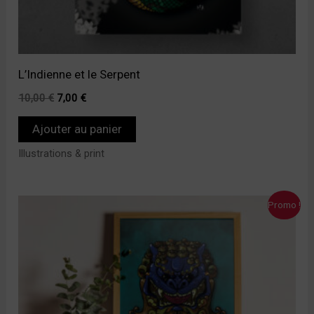
L’Indienne et le Serpent
10,00
€
7,00
€
Ajouter au panier
Illustrations & print
Le
Le
Promo !
prix
prix
initial
actuel
était :
est :
10,00 €.
7,00 €.