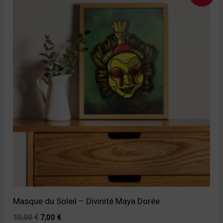
prix
prix
initial
actuel
était :
est :
10,00 €.
7,00 €.
Masque du Soleil – Divinité Maya Dorée
10,00
€
7,00
€