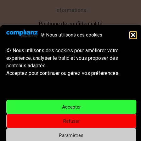
Informations
Politique de confidentialité
Mentions légales
🍪 Nous utilisons des cookies
CGU || CGV
🍪 Nous utilisons des cookies pour améliorer votre
Behance
Instagram
LinkedIn
E-mail
expérience, analyser le trafic et vous proposer des
Réseaux sociaux & Contact
contenus adaptés.
Acceptez pour continuer ou gérez vos préférences.
Accepter
Copyright © 2026 Visual For All – Arts visuels, illustration
Refuser
et peinture contemporaine | Powered by Visual For All –
Paramètres
Arts visuels, illustration et peinture contemporaine