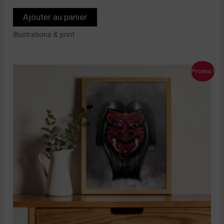
Ajouter au panier
Illustrations & print
Le
Le
Promo !
prix
prix
initial
actuel
était :
est :
10,00 €.
7,00 €.