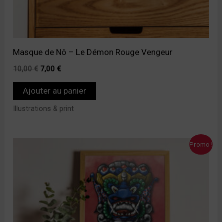
Masque de Nô – Le Démon Rouge Vengeur
10,00
€
7,00
€
Ajouter au panier
Illustrations & print
Le
Le
Promo !
prix
prix
initial
actuel
était :
est :
10,00 €.
7,00 €.