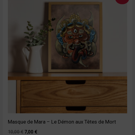
prix
prix
initial
actuel
était :
est :
10,00 €.
7,00 €.
Masque de Mara – Le Démon aux Têtes de Mort
10,00
€
7,00
€