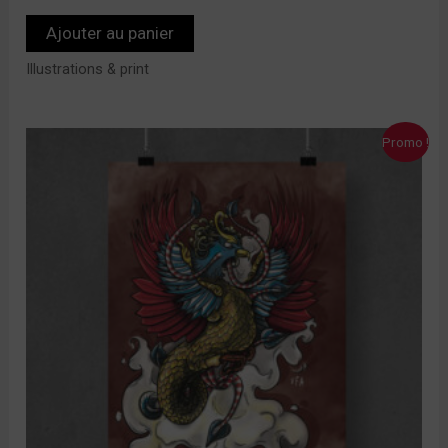
Ajouter au panier
Illustrations & print
Le
Le
Promo !
prix
prix
initial
actuel
était :
est :
10,00 €.
7,00 €.