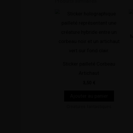
Produits similaires
M
Sticker pailleté Corbeau
Artichaut
3,50
€
Ajouter au panier
Créatures fantastiques