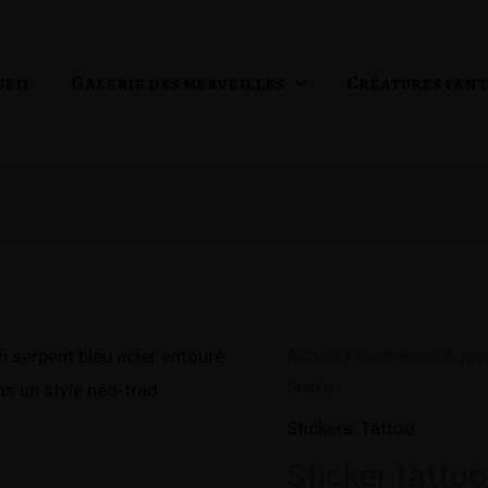
ueil
Galerie des merveilles
Créatures fant
quantité
Accueil
/
Illustrations & prin
Snake
de
Sticker
Stickers
,
Tattoo
tattoo
Sticker tatto