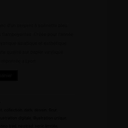
anc d’un serpent à sonnette bleu
s flamboyantes. Créée pour l’année
ystique asiatique et esthétique
e qualité sur papier vinylique.
, imprimée à Lyon.
panier
o
t
,
collection
,
dark
,
dessin
,
fleur
,
llustration digitale
,
illustration unique
,
,
neo trad
,
neotrad
,
serie limitée
,