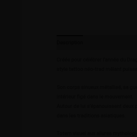
Description
Informations complé
Créée pour célébrer l’année du Drag
style tattoo néo-trad mêlant puissa
Son corps sinueux métallisé, sa gu
intérieur figé dans le mouvement.
Autour de lui s’épanouissent deux p
dans les traditions asiatiques.
Totem visuel aux allures mythologiq