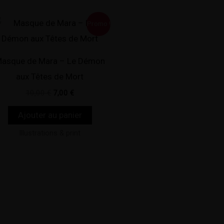
Le
Le
Promo !
prix
prix
initial
actuel
était :
est :
10,00 €.
7,00 €.
asque de Mara – Le Démon
aux Têtes de Mort
10,00
€
7,00
€
Ajouter au panier
Illustrations & print