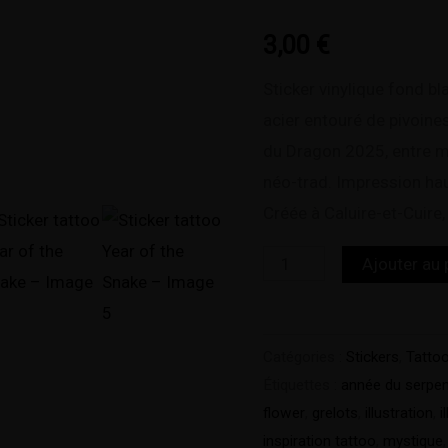
Year
of
3,00
€
the
Sticker vinylique fond bl
Snake
acier entouré de pivoine
du Dragon 2025, entre m
néo-trad. Impression haut
Créée à Caluire-et-Cuire
Ajouter au 
Catégories :
Stickers
,
Tatto
Étiquettes :
année du serpen
flower
,
grelots
,
illustration
,
i
inspiration tattoo
,
mystique