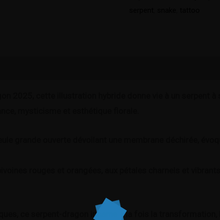
serpent
,
snake
,
tattoo
mentaires
Avis (0)
on 2025, cette illustration hybride donne vie à un serpent à s
nce, mysticisme et esthétique florale.
eule grande ouverte dévoilant une membrane déchirée, évoqu
ivoines rouges et orangées, aux pétales charnels et vibrants
ues, ce serpent-dragon incarne à la fois la transformation, la