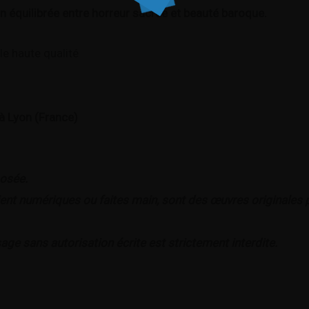
 équilibrée entre horreur sacrée et beauté baroque.
le haute qualité
 à Lyon (France)
posée.
soient numériques ou faites main, sont des œuvres originales
age sans autorisation écrite est strictement interdite.